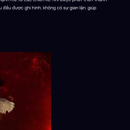
u đều được ghi hình, không có sự gian lận, giúp