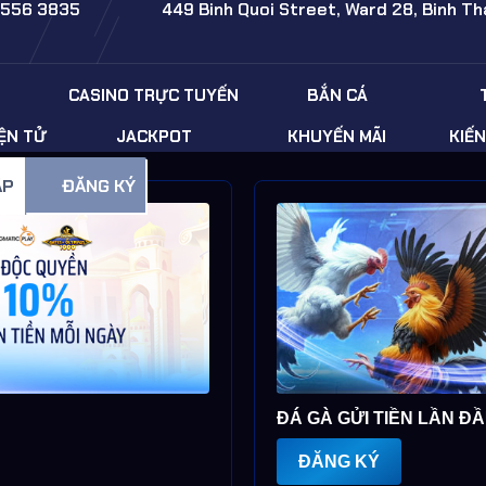
3556 3835
449 Binh Quoi Street, Ward 28, Binh Tha
CASINO TRỰC TUYẾN
BẮN CÁ
ỆN TỬ
JACKPOT
KHUYẾN MÃI
KIẾ
ẬP
ĐĂNG KÝ
ĐÁ GÀ GỬI TIỀN LẦN ĐẦ
ĐĂNG KÝ