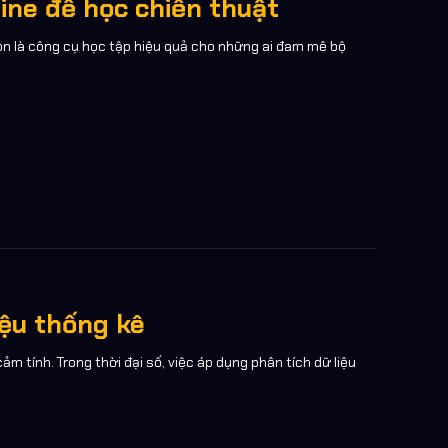
line để học chiến thuật
 còn là công cụ học tập hiệu quả cho những ai đam mê bộ
iệu thống kê
m tính. Trong thời đại số, việc áp dụng phân tích dữ liệu